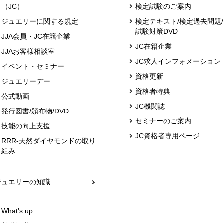
（JC）
検定試験のご案内
ジュエリーに関する規定
検定テキスト/検定過去問題/
試験対策DVD
JJA会員・JC在籍企業
JC在籍企業
JJAお客様相談室
JC求人インフォメーション
イベント・セミナー
資格更新
ジュエリーデー
資格者特典
公式動画
JC機関誌
発行図書/頒布物/DVD
セミナーのご案内
技能の向上支援
JC資格者専用ページ
RRR-天然ダイヤモンドの取り
組み
ジュエリーの知識
What's up