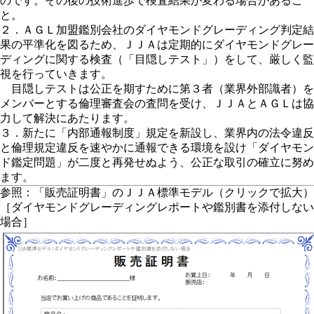
のです。その後の技術進歩で検査結果が変わる場合があるこ
と。
２．ＡＧＬ加盟鑑別会社のダイヤモンドグレーディング判定結
果の平準化を図るため、ＪＪＡは定期的にダイヤモンドグレー
ディングに関する検査（「目隠しテスト」）をして、厳しく監
視を行っていきます。
目隠しテストは公正を期すために第３者（業界外部識者）を
メンバーとする倫理審査会の査問を受け、ＪＪＡとＡＧＬは協
力して解決にあたります。
３．新たに「内部通報制度」規定を新設し、業界内の法令違反
と倫理規定違反を速やかに通報できる環境を設け「ダイヤモン
ド鑑定問題」が二度と再発せぬよう、公正な取引の確立に努め
ます。
参照：「販売証明書」のＪＪＡ標準モデル（クリックで拡大）
［ダイヤモンドグレーディングレポートや鑑別書を添付しない
場合］