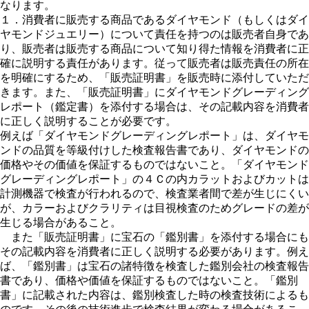
なります。
１．消費者に販売する商品であるダイヤモンド（もしくはダイ
ヤモンドジュエリー）について責任を持つのは販売者自身であ
り、販売者は販売する商品について知り得た情報を消費者に正
確に説明する責任があります。従って販売者は販売責任の所在
を明確にするため、「販売証明書」を販売時に添付していただ
きます。また、「販売証明書」にダイヤモンドグレーディング
レポート（鑑定書）を添付する場合は、その記載内容を消費者
に正しく説明することが必要です。
例えば「ダイヤモンドグレーディングレポート」は、ダイヤモ
ンドの品質を等級付けした検査報告書であり、ダイヤモンドの
価格やその価値を保証するものではないこと。「ダイヤモンド
グレーディングレポート」の４Ｃの内カラットおよびカットは
計測機器で検査が行われるので、検査業者間で差が生じにくい
が、カラーおよびクラリティは目視検査のためグレードの差が
生じる場合があること。
また「販売証明書」に宝石の「鑑別書」を添付する場合にも
その記載内容を消費者に正しく説明する必要があります。例え
ば、「鑑別書」は宝石の諸特徴を検査した鑑別会社の検査報告
書であり、価格や価値を保証するものではないこと。「鑑別
書」に記載された内容は、鑑別検査した時の検査技術によるも