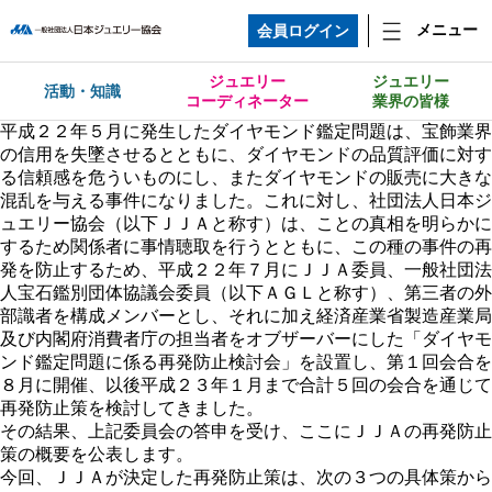
メニュー
会員ログイン
ジュエリー
ジュエリー
活動・知識
コーディネーター
業界の皆様
平成２２年５月に発生したダイヤモンド鑑定問題は、宝飾業界
の信用を失墜させるとともに、ダイヤモンドの品質評価に対す
る信頼感を危ういものにし、またダイヤモンドの販売に大きな
混乱を与える事件になりました。これに対し、社団法人日本ジ
ュエリー協会（以下ＪＪＡと称す）は、ことの真相を明らかに
するため関係者に事情聴取を行うとともに、この種の事件の再
発を防止するため、平成２２年７月にＪＪＡ委員、一般社団法
人宝石鑑別団体協議会委員（以下ＡＧＬと称す）、第三者の外
部識者を構成メンバーとし、それに加え経済産業省製造産業局
及び内閣府消費者庁の担当者をオブザーバーにした「ダイヤモ
ンド鑑定問題に係る再発防止検討会」を設置し、第１回会合を
８月に開催、以後平成２３年１月まで合計５回の会合を通じて
再発防止策を検討してきました。
その結果、上記委員会の答申を受け、ここにＪＪＡの再発防止
策の概要を公表します。
今回、ＪＪＡが決定した再発防止策は、次の３つの具体策から