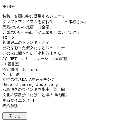
第13号
特集 名画の中に登場するジュエリー
クラフトマンイズムを訪ねて 1 「三木稔さん」
元気のいい小売店「白金堂」
元気のいい小売店「ジュエル エレガンス」
TOPIX
菅原健二のトレンド・アイ
歴史を彩った淑女たちとジュエリー
この人に聞きたい「小川敦子さん」
JC-NET コミュニケーションの広場
JC図書室
流行通信 おしゃれ
Pick-uP
女性の生活DATAウォッチング
Understanding Jewellery
八鳥治久のウインドウ指南 第一回
文化の森散歩「たばこと塩の博物館」
宝石サイエンス 1
表紙解説