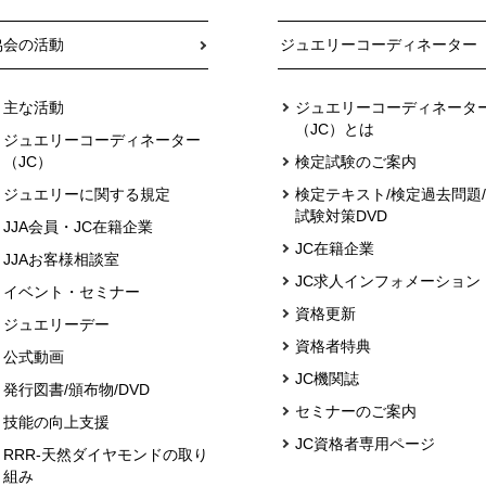
協会の活動
ジュエリーコーディネーター
主な活動
ジュエリーコーディネータ
（JC）とは
ジュエリーコーディネーター
（JC）
検定試験のご案内
ジュエリーに関する規定
検定テキスト/検定過去問題/
試験対策DVD
JJA会員・JC在籍企業
JC在籍企業
JJAお客様相談室
JC求人インフォメーション
イベント・セミナー
資格更新
ジュエリーデー
資格者特典
公式動画
JC機関誌
発行図書/頒布物/DVD
セミナーのご案内
技能の向上支援
JC資格者専用ページ
RRR-天然ダイヤモンドの取り
組み