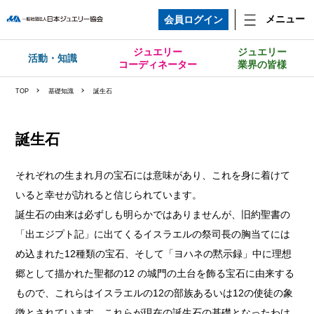
メニュー
会員ログイン
ジュエリー
ジュエリー
活動・知識
コーディネーター
業界の皆様
TOP
基礎知識
誕生石
誕生石
それぞれの生まれ月の宝石には意味があり、これを身に着けて
いると幸せが訪れると信じられています。
誕生石の由来は必ずしも明らかではありませんが、旧約聖書の
「出エジプト記」に出てくるイスラエルの祭司長の胸当てには
め込まれた12種類の宝石、そして「ヨハネの黙示録」中に理想
郷として描かれた聖都の12 の城門の土台を飾る宝石に由来する
もので、これらはイスラエルの12の部族あるいは12の使徒の象
徴とされています。これらが現在の誕生石の基礎となったわけ