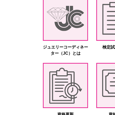
ジュエリーコーディネー
検定試
ター（JC）とは
資格更新
資