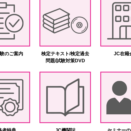
験のご案内
検定テキスト/検定過去
JC在籍
問題/試験対策DVD
格者特典
JC機関誌
セミナーの