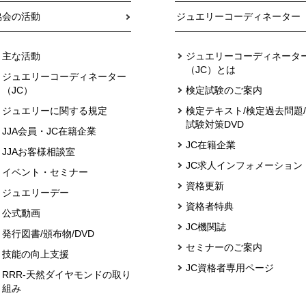
協会の活動
ジュエリーコーディネーター
主な活動
ジュエリーコーディネータ
（JC）とは
ジュエリーコーディネーター
（JC）
検定試験のご案内
ジュエリーに関する規定
検定テキスト/検定過去問題/
試験対策DVD
JJA会員・JC在籍企業
JC在籍企業
JJAお客様相談室
JC求人インフォメーション
イベント・セミナー
資格更新
ジュエリーデー
資格者特典
公式動画
JC機関誌
発行図書/頒布物/DVD
セミナーのご案内
技能の向上支援
JC資格者専用ページ
RRR-天然ダイヤモンドの取り
組み