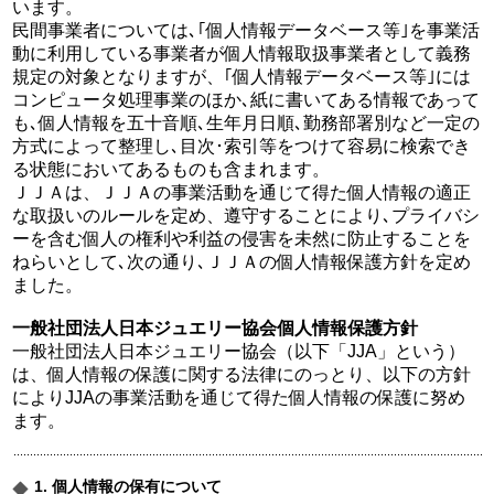
います。
民間事業者については､｢個人情報データベース等｣を事業活
動に利用している事業者が個人情報取扱事業者として義務
規定の対象となりますが、｢個人情報データベース等｣には
コンピュータ処理事業のほか､紙に書いてある情報であって
も､個人情報を五十音順､生年月日順､勤務部署別など一定の
方式によって整理し､目次･索引等をつけて容易に検索でき
る状態においてあるものも含まれます。
ＪＪＡは、ＪＪＡの事業活動を通じて得た個人情報の適正
な取扱いのルールを定め、遵守することにより､プライバシ
ーを含む個人の権利や利益の侵害を未然に防止することを
ねらいとして､次の通り､ＪＪＡの個人情報保護方針を定め
ました。
一般社団法人日本ジュエリー協会個人情報保護方針
一般社団法人日本ジュエリー協会（以下「JJA」という）
は、個人情報の保護に関する法律にのっとり、以下の方針
によりJJAの事業活動を通じて得た個人情報の保護に努め
ます。
1. 個人情報の保有について