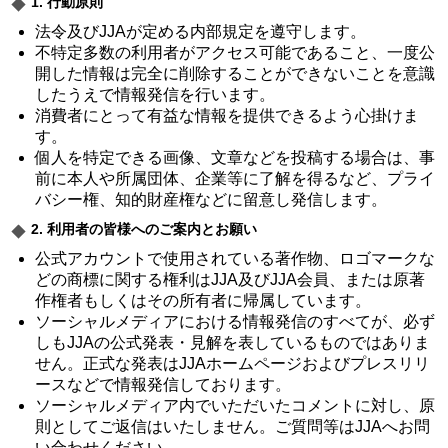
1. 行動原則
法令及びJJAが定める内部規定を遵守します。
不特定多数の利用者がアクセス可能であること、一度公
開した情報は完全に削除することができないことを意識
したうえで情報発信を行います。
消費者にとって有益な情報を提供できるよう心掛けま
す。
個人を特定できる画像、文章などを投稿する場合は、事
前に本人や所属団体、企業等に了解を得るなど、プライ
バシー権、知的財産権などに留意し発信します。
2. 利用者の皆様へのご案内とお願い
公式アカウントで使用されている著作物、ロゴマークな
どの商標に関する権利はJJA及びJJA会員、または原著
作権者もしくはその所有者に帰属しています。
ソーシャルメディアにおける情報発信のすべてが、必ず
しもJJAの公式発表・見解を表しているものではありま
せん。正式な発表はJJAホームページおよびプレスリリ
ースなどで情報発信しております。
ソーシャルメディア内でいただいたコメントに対し、原
則としてご返信はいたしません。ご質問等はJJAへお問
い合わせください。