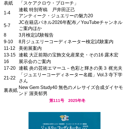
表紙
「スケアクロウ・ブローチ」
連載 特別寄稿 戸井田正己
1-4
アンティーク・ジュエリーの魅力20
JC在籍店パネル2026年配布／YouTubeチャンネル
5-7
ご案内ほか
8
3月検定試験報告
9-10
8月ジュエリーコーディネーター検定試験案内
11-12
美術展案内
13-15
連載 大正前期の宝飾文化産業史・その16 露木宏
16
展示会のご案内
17-20
連載 炎の芸術エマーユ－色彩と輝きの美３ 梶光夫
「ジュエリーコーディネーター名鑑」Vol.3 寺下学
21-22
さん
New Gem Study40 無色のメレサイズ合成ダイヤモ
裏表紙
ンド 渥美郁男
第111号 2025年冬