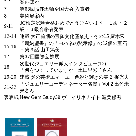
案内ほか
7
第63回技能五輪全国大会 入賞者
8
美術展案内
JC検定試験合格おめでとうございます １級・２
9-11
級・３級合格者発表
12-14
連載 大正前期の宝飾文化産業史・その15 露木宏
『新約聖書』の「ヨハネの黙示録」の12個の宝石
15-16
－第３話 山田篤美
17
第37回国際宝飾展
次世代ジュエリー職人インタビュー(13)
18
「何をつくっていますか」土田里彩子さん
19-20
連載 炎の芸術エマーユ－色彩と輝きの美２ 梶光夫
「ジュエリーコーディネーター名鑑」Vol.2 出竹未
21-22
央さん
裏表紙
New Gem Study39 ヴェイリネナイト 渥美郁男