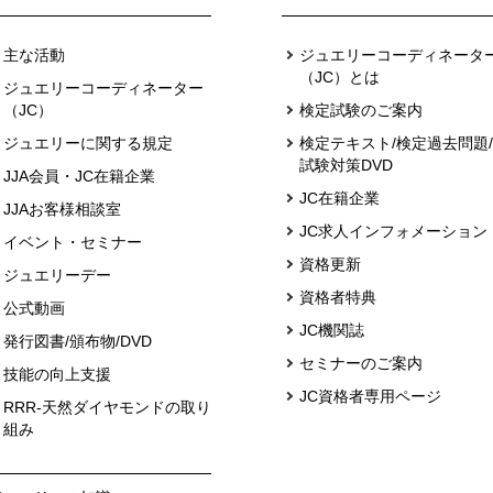
主な活動
ジュエリーコーディネータ
（JC）とは
ジュエリーコーディネーター
（JC）
検定試験のご案内
ジュエリーに関する規定
検定テキスト/検定過去問題/
試験対策DVD
JJA会員・JC在籍企業
JC在籍企業
JJAお客様相談室
JC求人インフォメーション
イベント・セミナー
資格更新
ジュエリーデー
資格者特典
公式動画
JC機関誌
発行図書/頒布物/DVD
セミナーのご案内
技能の向上支援
JC資格者専用ページ
RRR-天然ダイヤモンドの取り
組み