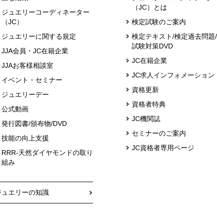
（JC）とは
ジュエリーコーディネーター
（JC）
検定試験のご案内
ジュエリーに関する規定
検定テキスト/検定過去問題/
試験対策DVD
JJA会員・JC在籍企業
JC在籍企業
JJAお客様相談室
JC求人インフォメーション
イベント・セミナー
資格更新
ジュエリーデー
資格者特典
公式動画
JC機関誌
発行図書/頒布物/DVD
セミナーのご案内
技能の向上支援
JC資格者専用ページ
RRR-天然ダイヤモンドの取り
組み
ジュエリーの知識