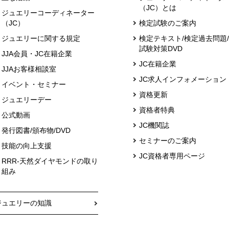
（JC）とは
ジュエリーコーディネーター
（JC）
検定試験のご案内
ジュエリーに関する規定
検定テキスト/検定過去問題/
試験対策DVD
JJA会員・JC在籍企業
JC在籍企業
JJAお客様相談室
JC求人インフォメーション
イベント・セミナー
資格更新
ジュエリーデー
資格者特典
公式動画
JC機関誌
発行図書/頒布物/DVD
セミナーのご案内
技能の向上支援
JC資格者専用ページ
RRR-天然ダイヤモンドの取り
組み
ジュエリーの知識