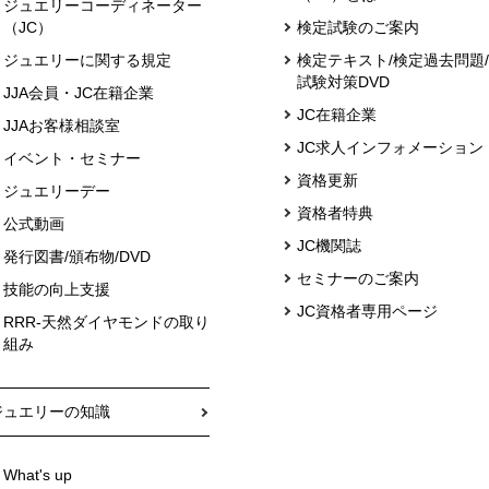
ジュエリーコーディネーター
（JC）
検定試験のご案内
ジュエリーに関する規定
検定テキスト/検定過去問題/
試験対策DVD
JJA会員・JC在籍企業
JC在籍企業
JJAお客様相談室
JC求人インフォメーション
イベント・セミナー
資格更新
ジュエリーデー
資格者特典
公式動画
JC機関誌
発行図書/頒布物/DVD
セミナーのご案内
技能の向上支援
JC資格者専用ページ
RRR-天然ダイヤモンドの取り
組み
ジュエリーの知識
What's up