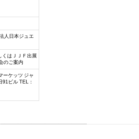
団法人日本ジュエ
しくは
ＪＪＦ出展
会のご案内
マーケッツ ジャ
田91ビル TEL：