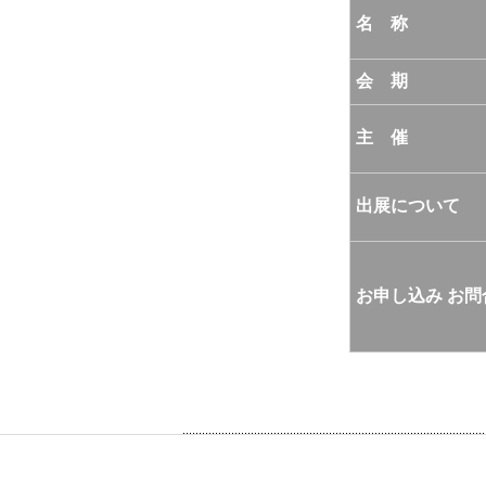
名 称
会 期
主 催
出展について
お申し込み お問