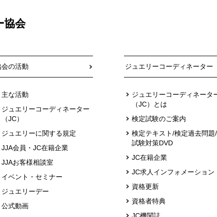
ー協会
協会の活動
ジュエリーコーディネーター
主な活動
ジュエリーコーディネータ
（JC）とは
ジュエリーコーディネーター
（JC）
検定試験のご案内
ジュエリーに関する規定
検定テキスト/検定過去問題/
試験対策DVD
JJA会員・JC在籍企業
JC在籍企業
JJAお客様相談室
JC求人インフォメーション
イベント・セミナー
資格更新
ジュエリーデー
資格者特典
公式動画
JC機関誌