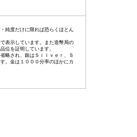
類・純度だけに限れば恐らくほとん
印で表示しています。また造幣局の
の品位を証明しています。
は省略され、銀はＳｉｌｖｅｒ、Ｓ
ます。金は１０００分率のほかにカ