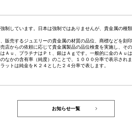
を強制しています。日本は強制ではありませんが、貴金属の種
は、販売するジュエリーの貴金属の材質の品位、商標などを刻
販売店からの依頼に応じて貴金属製品の品位検査を実施し、そ
金はＡｕ、プラチナはＰｔ、銀はＡｇです。一般的に金のＡｕ
金のなかの含有率（純度）のことで、１０００分率で表示され
カラットは純金をＫ２４とした２４分率で表します。
お知らせ一覧