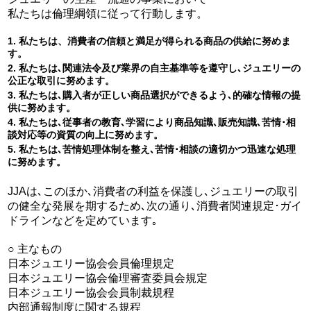
私たちは倫理綱領に従って行動します。
1. 私たちは、消費者の信頼と満足が得られる商品の供給に努めま
す。
2. 私たちは､関連法令及び業界の自主基準等を遵守し､ジュエリーの
公正な取引に努めます。
3. 私たちは､購入者が正しい商品選択ができるよう､的確な情報の提
供に努めます。
4. 私たちは､従事者の教育､学習により商品知識､販売知識､苦情･相
談対応等の資質の向上に努めます。
5. 私たちは､苦情処理体制を整え､苦情･相談の適切かつ迅速な処理
に努めます。
JJAは､このほか､消費者の利益を保護し､ジュエリーの取引
の健全な発展を期するため､次の通り､消費者関連規定･ガイ
ドラインなどを定めています｡
○ 主なもの
日本ジュエリー協会会員倫理規定
日本ジュエリー協会倫理審査委員会規定
日本ジュエリー協会会員制裁規程
内部通報制度に関する規程