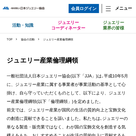
メニュー
会員ログイン
ジュエリー
ジュエリー
活動・知識
コーディネーター
業界の皆様
TOP
協会の活動
ジュエリー産業倫理綱領
ジュエリー産業倫理綱領
一般社団法人日本ジュエリー協会(以下「JJA」)は､平成10年5月
に、ジュエリー産業に属する事業者が事業活動の基準として心
掛け、自ら守っていただくものとして、以下により、ジュエリ
ー産業倫理綱領(以下「倫理綱領」)を定めました。
前文では、ジュエリー産業が国民の生活の質的向上と宝飾文化
の創造に貢献できることを謳いました。私たちは､ジュエリーの
単なる製造・販売業ではなく、わが国の宝飾文化を創造する気
構えをもち、おしすすめることが生活の質的向上に貢献するも