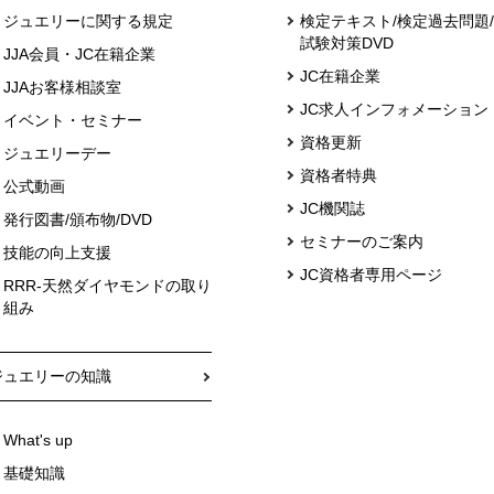
ジュエリーに関する規定
検定テキスト/検定過去問題/
試験対策DVD
JJA会員・JC在籍企業
JC在籍企業
JJAお客様相談室
JC求人インフォメーション
イベント・セミナー
資格更新
ジュエリーデー
資格者特典
公式動画
JC機関誌
発行図書/頒布物/DVD
セミナーのご案内
技能の向上支援
JC資格者専用ページ
RRR-天然ダイヤモンドの取り
組み
ジュエリーの知識
What's up
基礎知識