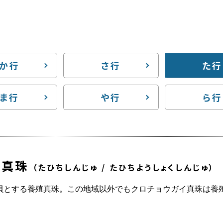
か行
さ行
た行
ま行
や行
ら行
殖真珠
（たひちしんじゅ / たひちようしょくしんじゅ）
貝とする養殖真珠。この地域以外でもクロチョウガイ真珠は養