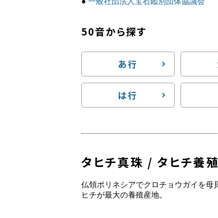
●
一般社団法人宝石鑑別団体協議会
50音から探す
あ行
は行
タヒチ真珠 / タヒチ養
仏領ポリネシアでクロチョウガイを母
ヒチが最大の養殖産地。