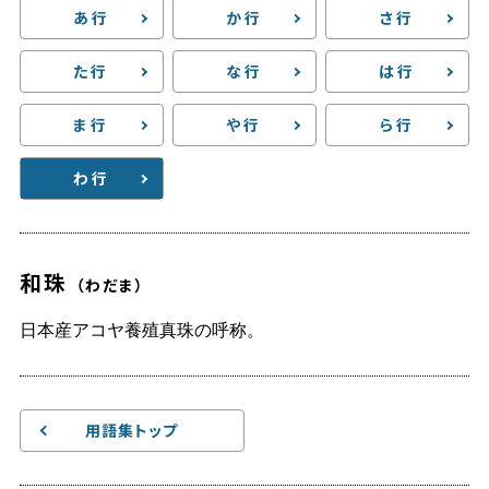
あ行
か行
さ行
た行
な行
は行
ま行
や行
ら行
わ行
和珠
（わだま）
日本産アコヤ養殖真珠の呼称。
用語集トップ